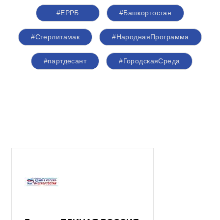
#ЕРРБ
#Башкортостан
#Стерлитамак
#НароднаяПрограмма
#партдесант
#ГородскаяСреда