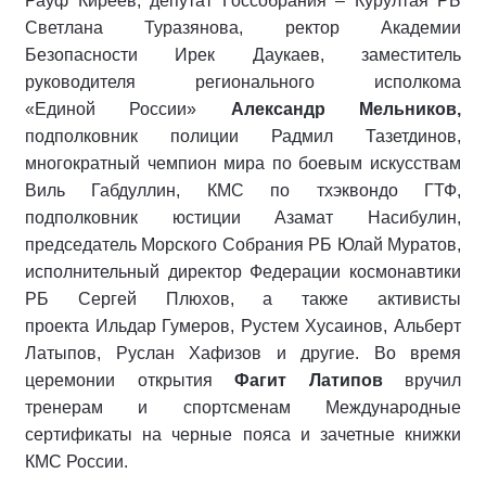
Рауф Киреев, депутат Госсобрания – Курултая РБ
Светлана Туразянова, ректор Академии
Безопасности Ирек Даукаев, заместитель
руководителя регионального исполкома
«Единой России»
Александр Мельников,
подполковник полиции Радмил Тазетдинов,
многократный чемпион мира по боевым искусствам
Виль Габдуллин, КМС по тхэквондо ГТФ,
подполковник юстиции Азамат Насибулин,
председатель Морского Собрания РБ Юлай Муратов,
исполнительный директор Федерации космонавтики
РБ Сергей Плюхов, а также активисты
проекта Ильдар Гумеров, Рустем Хусаинов, Альберт
Латыпов, Руслан Хафизов и другие. Во время
церемонии открытия
Фагит Латипов
вручил
тренерам и спортсменам Международные
сертификаты на черные пояса и зачетные книжки
КМС России.