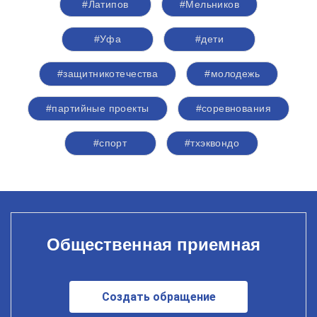
#Латипов
#Мельников
#Уфа
#дети
#защитникотечества
#молодежь
#партийные проекты
#соревнования
#спорт
#тхэквондо
Общественная приемная
Создать обращение