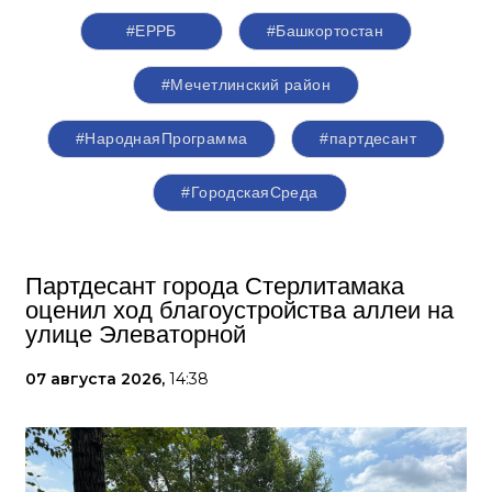
#ЕРРБ
#Башкортостан
#Мечетлинский район
#НароднаяПрограмма
#партдесант
#ГородскаяСреда
Партдесант города Стерлитамака
оценил ход благоустройства аллеи на
улице Элеваторной
07 августа 2026,
14:38