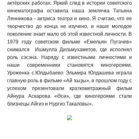
актёрских работах. Яркий след в истории советского
кинематографа оставила наша землячка Татьяна
Ленникова - актриса театра и кино. Я считаю, что ее
творчество до конца не изучено, и наше молодое
поколение знает мало об этой известной личности. В
1979 году советском фильме «Емельян Пугачев»
снимался Ишмулла Дильмухаметов, где исполнял
роль сэсэна. Наряду с известными личностями и
наши современники становятся киногероями.
Уроженка с.Юлдыбаево Эльмира Юлдашева играла
главную роль в фильме «Ай ҡыҙы», в прошлом году с
успехом презентовали краткометражный фильм
Айнура Аскарова «Әсә», где киногероями стали
близнецы Айгиз и Нургиз Такаловы».