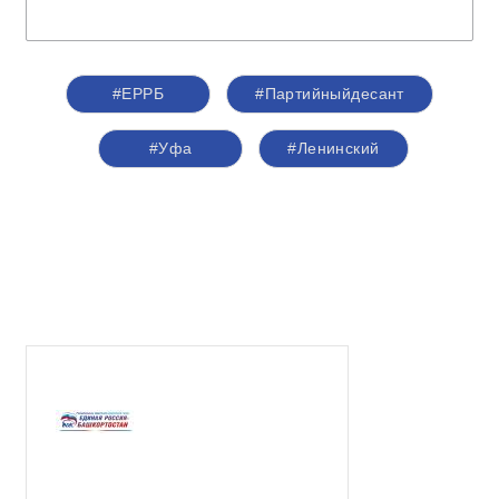
#ЕРРБ
#Партийныйдесант
#Уфа
#Ленинский