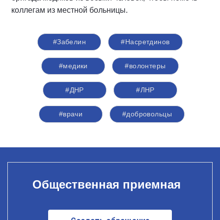
коллегам из местной больницы.
#Забелин
#Насретдинов
#медики
#волонтеры
#ДНР
#ЛНР
#врачи
#добровольцы
Общественная приемная