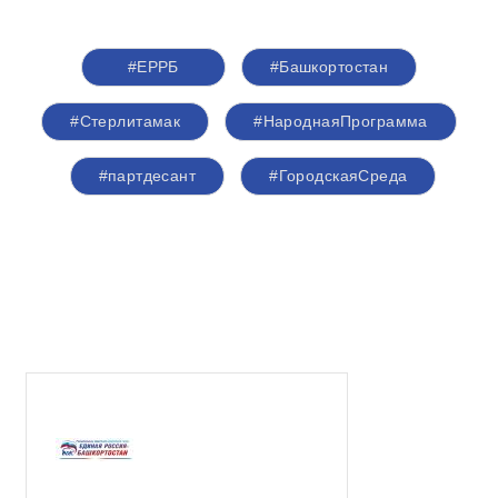
#ЕРРБ
#Башкортостан
#Стерлитамак
#НароднаяПрограмма
#партдесант
#ГородскаяСреда