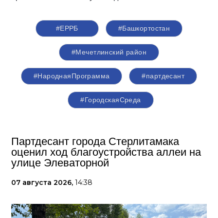
#ЕРРБ
#Башкортостан
#Мечетлинский район
#НароднаяПрограмма
#партдесант
#ГородскаяСреда
Партдесант города Стерлитамака
оценил ход благоустройства аллеи на
улице Элеваторной
07 августа 2026,
14:38