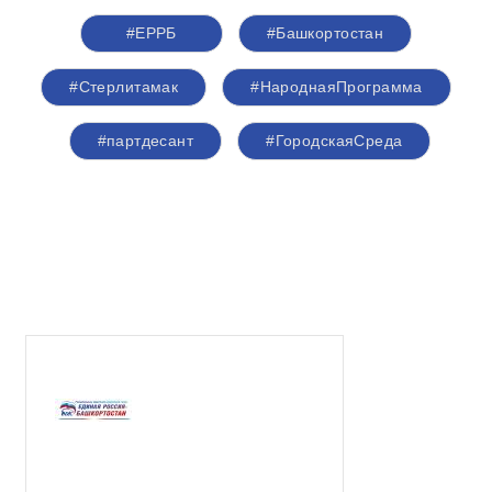
#ЕРРБ
#Башкортостан
#Стерлитамак
#НароднаяПрограмма
#партдесант
#ГородскаяСреда