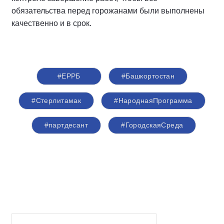
обязательства перед горожанами были выполнены
качественно и в срок.
#ЕРРБ
#Башкортостан
#Стерлитамак
#НароднаяПрограмма
#партдесант
#ГородскаяСреда