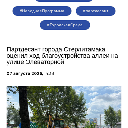
#НароднаяПрограмма
#партдесант
#ГородскаяСреда
Партдесант города Стерлитамака
оценил ход благоустройства аллеи на
улице Элеваторной
07 августа 2026,
14:38