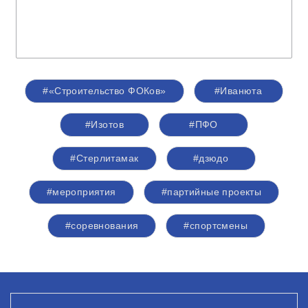
#«Строительство ФОКов»
#Иванюта
#Изотов
#ПФО
#Стерлитамак
#дзюдо
#мероприятия
#партийные проекты
#соревнования
#спортсмены