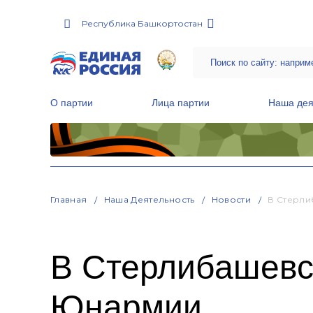
Республика Башкортостан
О партии
Лица партии
Наша дея
Местные общественные приемные Партии
Руководитель Региональной обще
Народная программа «Единой России»
Главная
Наша Деятельность
Новости
В Стерли
В Стерлибашевс
Юнармии