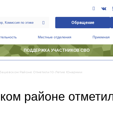
Обращение
тельность
Местные отделения
Приемная
ПОДДЕРЖКА УЧАСТНИКОВ СВО
ственной приемной Председателя Партии
Президиум регионального политического совета
башевском Районе Отметили 10-Летие Юнармии
ком районе отметил