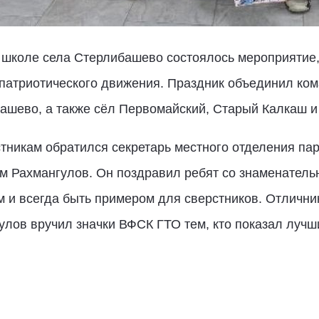
 школе села Стерлибашево состоялось мероприятие
патриотического движения. Праздник объединил ко
шево, а также сёл Первомайский, Старый Калкаш и 
тникам обратился секретарь местного отделения па
м Рахмангулов. Он поздравил ребят со знаменательн
ём и всегда быть примером для сверстников. Отличн
улов вручил значки ВФСК ГТО тем, кто показал лучш