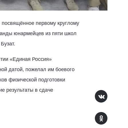
, посвящённое первому круглому
манды юнармейцев из пяти школ
Бузат.
ртии «Единая Россия»
ой датой, пожелал им боевого
иков физической подготовки
ие результаты в сдаче