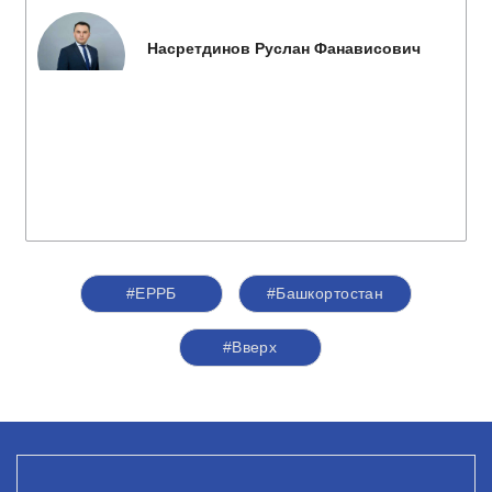
Насретдинов Руслан Фанависович
#ЕРРБ
#Башкортостан
#Вверх