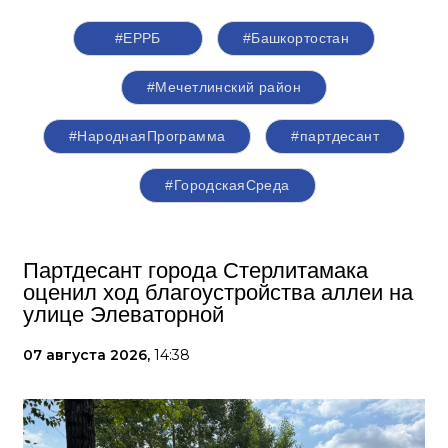
#ЕРРБ
#Башкортостан
#Мечетлинский район
#НароднаяПрограмма
#партдесант
#ГородскаяСреда
Партдесант города Стерлитамака
оценил ход благоустройства аллеи на
улице Элеваторной
07 августа 2026,
14:38