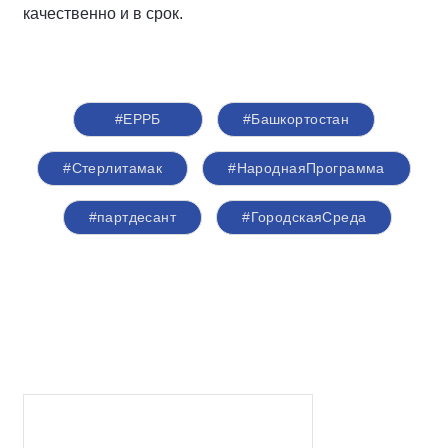
качественно и в срок.
#ЕРРБ
#Башкортостан
#Стерлитамак
#НароднаяПрограмма
#партдесант
#ГородскаяСреда