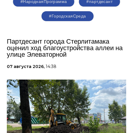
#НароднаяПрограмма
#партдесант
#ГородскаяСреда
Партдесант города Стерлитамака
оценил ход благоустройства аллеи на
улице Элеваторной
07 августа 2026,
14:38