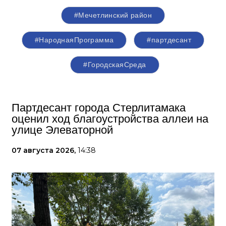
#Мечетлинский район
#НароднаяПрограмма
#партдесант
#ГородскаяСреда
Партдесант города Стерлитамака
оценил ход благоустройства аллеи на
улице Элеваторной
07 августа 2026,
14:38