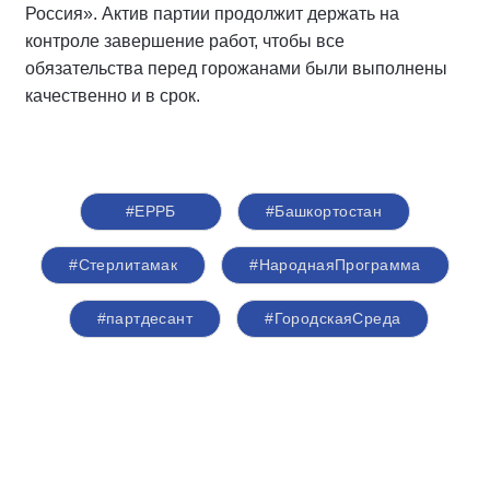
Россия». Актив партии продолжит держать на
контроле завершение работ, чтобы все
обязательства перед горожанами были выполнены
качественно и в срок.
#ЕРРБ
#Башкортостан
#Стерлитамак
#НароднаяПрограмма
#партдесант
#ГородскаяСреда