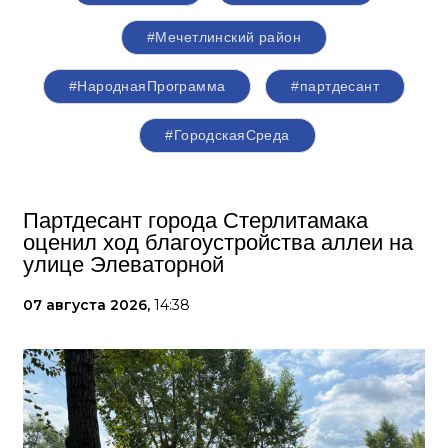
#Мечетлинский район
#НароднаяПрограмма
#партдесант
#ГородскаяСреда
Партдесант города Стерлитамака
оценил ход благоустройства аллеи на
улице Элеваторной
07 августа 2026,
14:38