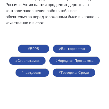
Россия». Актив партии продолжит держать на
контроле завершение работ, чтобы все
обязательства перед горожанами были выполнены
качественно и в срок.
#ЕРРБ
#Башкортостан
#Стерлитамак
#НароднаяПрограмма
#партдесант
#ГородскаяСреда