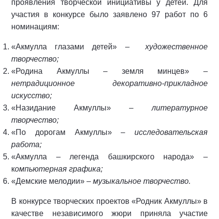
проявления творческой инициативы у детей. Для
участия в конкурсе было заявлено 97 работ по 6
номинациям:
«Акмулла глазами детей» –
художественное
творчество;
«Родина Акмуллы – земля минцев» –
нетрадиционное декоративно-прикладное
искусство;
«Назидание Акмуллы» –
литературное
творчество;
«По дорогам Акмуллы» –
исследовательская
работа;
«Акмулла – легенда башкирского народа» –
к
омпьютерная графика;
«Демские мелодии» –
музыкальное творчество.
В конкурсе творческих проектов «Родник Акмуллы» в
качестве независимого жюри приняла участие