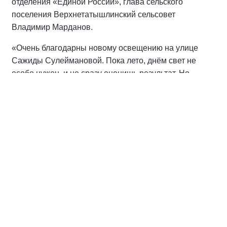
отделения «Единой России», глава сельского
поселения Верхнетатышлинский сельсовет
Владимир Марданов.
«Очень благодарны новому освещению на улице
Сажиды Сулеймановой. Пока лето, днём свет не
особо нужен, и не сразу оценишь результат. Но
именно зимой, когда по утрам и вечерам будем
отвозить и забирать детей из садика «Радуга», станет
по-настоящему светло и безопасно. Надеемся, что
зимой идти по освещённой улице будет одно
удовольствие. Спасибо проекту «Реальные дела»»,
— поблагодарили жители села.
Проект «Реальные дела» в очередной раз
доказывает, что даже небольшие, но необходимые
изменения делают повседневную жизнь лучше.
Напомним, что партийный проект «Реальные дела»