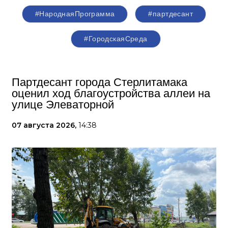
#НароднаяПрограмма
#партдесант
#ГородскаяСреда
Партдесант города Стерлитамака
оценил ход благоустройства аллеи на
улице Элеваторной
07 августа 2026,
14:38