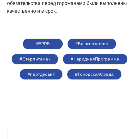
обязательства перед горожанами были выполнены
качественно и в срок.
#ЕРРБ
#Башкортостан
#Стерлитамак
#НароднаяПрограмма
#партдесант
#ГородскаяСреда