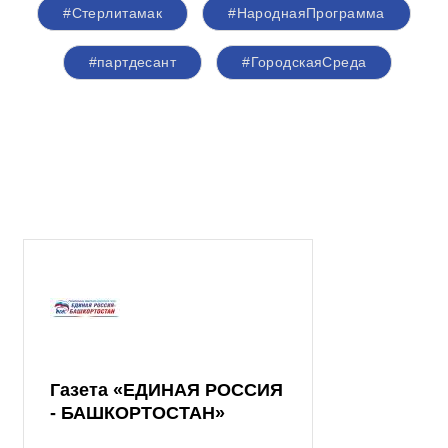
#Стерлитамак
#НароднаяПрограмма
#партдесант
#ГородскаяСреда
Газета «ЕДИНАЯ РОССИЯ
- БАШКОРТОСТАН»