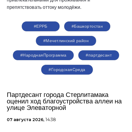
препятствовать оттоку молодёжи.
#ЕРРБ
#Башкортостан
#Мечетлинский район
#НароднаяПрограмма
#партдесант
#ГородскаяСреда
Партдесант города Стерлитамака
оценил ход благоустройства аллеи на
улице Элеваторной
07 августа 2026,
14:38