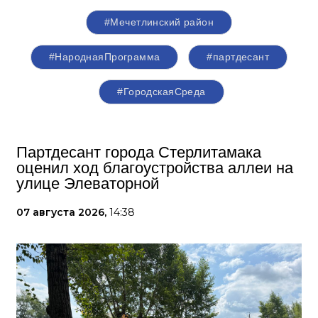
#Мечетлинский район
#НароднаяПрограмма
#партдесант
#ГородскаяСреда
Партдесант города Стерлитамака
оценил ход благоустройства аллеи на
улице Элеваторной
07 августа 2026,
14:38