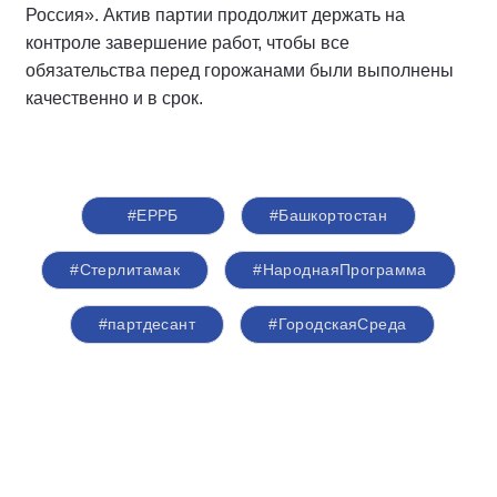
Россия». Актив партии продолжит держать на
контроле завершение работ, чтобы все
обязательства перед горожанами были выполнены
качественно и в срок.
#ЕРРБ
#Башкортостан
#Стерлитамак
#НароднаяПрограмма
#партдесант
#ГородскаяСреда