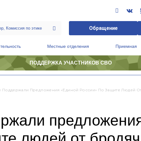
Обращение
тельность
Местные отделения
Приемная
ПОДДЕРЖКА УЧАСТНИКОВ СВО
ственной приемной Председателя Партии
Президиум регионального политического совета
е Поддержали Предложения «Единой России» По Защите Людей О
ержали предложени
те людей от бродяч