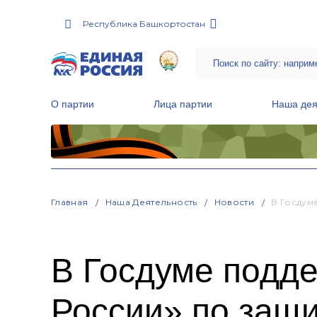
Республика Башкортостан
О партии
Лица партии
Наша дея
Местные общественные приемные Партии
Руководитель Региональной обще
Народная программа «Единой России»
Главная
Наша Деятельность
Новости
В Госдум
В Госдуме подд
России» по защи