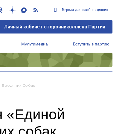
Версия для слабовидящих
Личный кабинет сторонника/члена Партии
Мультимедиа
Вступить в партию
Региональный исполнительный комитет
т Бродячих Собак
я «Единой
их собак