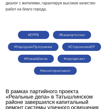
диалог с жителями, гарантируя высокое качество
работ на благо города.
#ЕРРБ
#Башкортостан
#НароднаяПрограмма
#СторонникиЕР
#НоваяШкола
#партдесант
#мониторингшкол
В рамках партийного проекта
«Реальные дела» в Татышлинском
районе завершился капитальный
ремонт системы уличного освещения