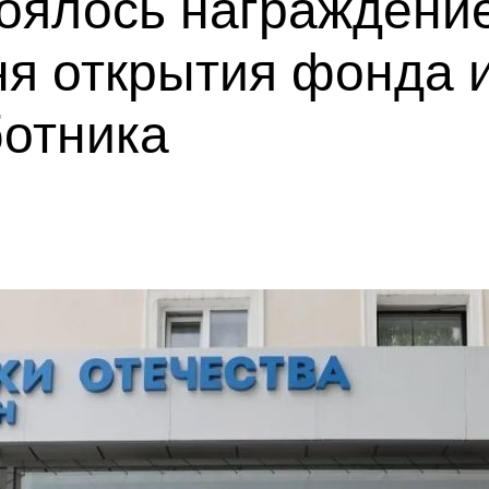
оялось награждени
дня открытия фонда 
ботника