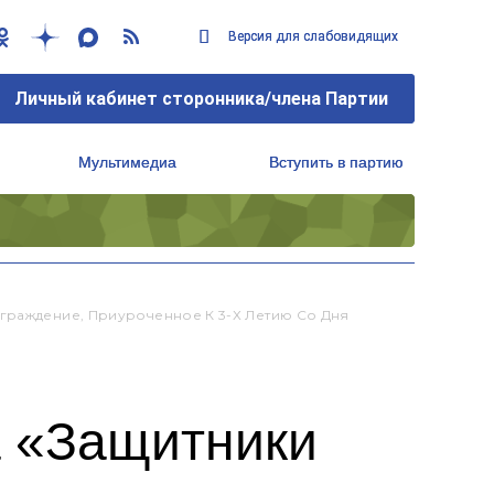
Версия для слабовидящих
Версия для слабовидящих
Личный кабинет сторонника/члена Партии
Личный кабинет сторонника/члена Партии
Мультимедиа
Мультимедиа
Вступить в партию
Вступить в партию
Региональный исполнительный комитет
Региональный исполнительный комитет
аграждение, Приуроченное К 3-Х Летию Со Дня
а «Защитники