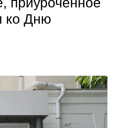
е, приуроченное
и ко Дню