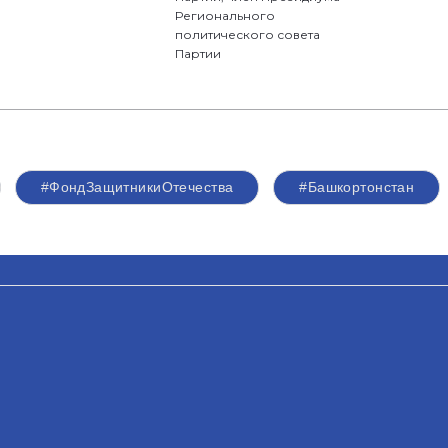
Регионального
политического совета
Партии
#ФондЗащитникиОтечества
#Башкортонстан