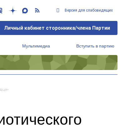
Версия для слабовидящих
Личный кабинет сторонника/члена Партии
Мультимедиа
Вступить в партию
Региональный исполнительный комитет
дца»
иотического