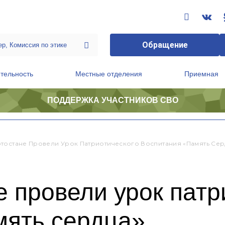
Обращение
тельность
Местные отделения
Приемная
ПОДДЕРЖКА УЧАСТНИКОВ СВО
ственной приемной Председателя Партии
Президиум регионального политического совета
тостане Провели Урок Патриотического Воспитания «Память Сер
 провели урок патр
мять сердца»