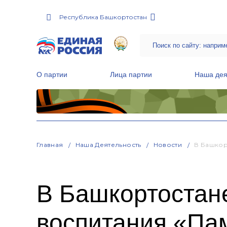
Республика Башкортостан
О партии
Лица партии
Наша дея
Местные общественные приемные Партии
Руководитель Региональной обще
Народная программа «Единой России»
Главная
Наша Деятельность
Новости
В Башкор
В Башкортостане
воспитания «Па