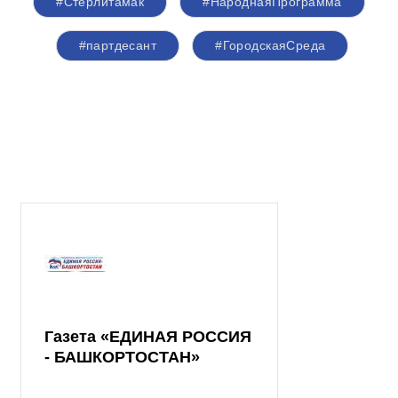
#Стерлитамак
#НароднаяПрограмма
#партдесант
#ГородскаяСреда
Газета «ЕДИНАЯ РОССИЯ
- БАШКОРТОСТАН»