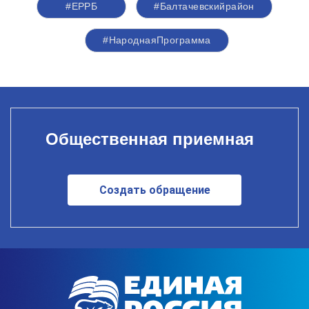
#ЕРРБ
#Балтачевскийрайон
#НароднаяПрограмма
Общественная приемная
Создать обращение