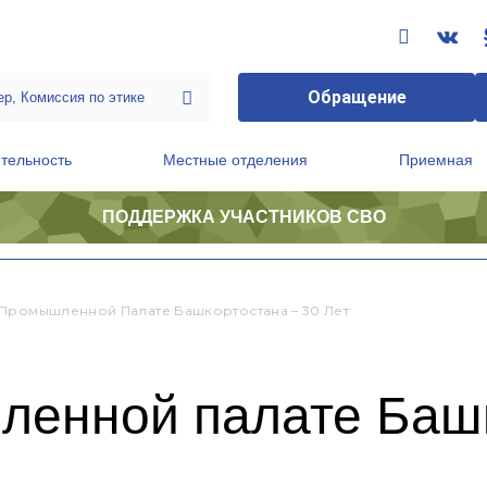
Обращение
тельность
Местные отделения
Приемная
ПОДДЕРЖКА УЧАСТНИКОВ СВО
ственной приемной Председателя Партии
Президиум регионального политического совета
Промышленной Палате Башкортостана – 30 Лет
ленной палате Башк