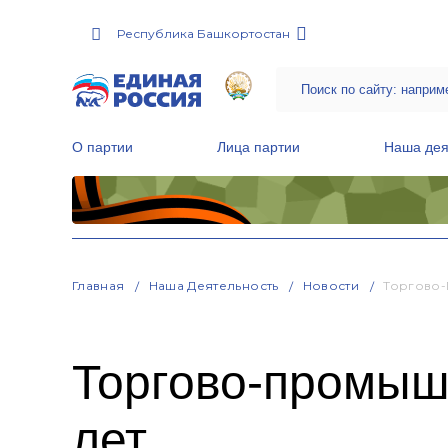
Республика Башкортостан
О партии
Лица партии
Наша дея
Местные общественные приемные Партии
Руководитель Региональной обще
Народная программа «Единой России»
Главная
Наша Деятельность
Новости
Торгово-
Торгово-промыш
лет