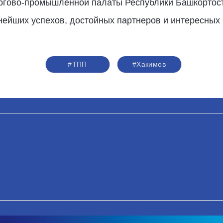
ргово-промышленной палаты Республики Башкортост
ейших успехов, достойных партнеров и интересных 
#ТПП
#Хакимов