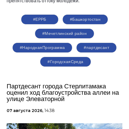
препятствовать оттоку молодёжи.
#ЕРРБ
#Башкортостан
#Мечетлинский район
#НароднаяПрограмма
#партдесант
#ГородскаяСреда
Партдесант города Стерлитамака
оценил ход благоустройства аллеи на
улице Элеваторной
07 августа 2026,
14:38