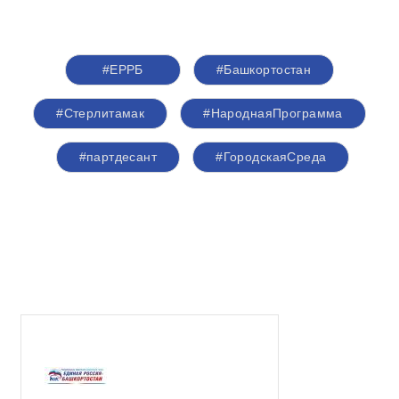
#ЕРРБ
#Башкортостан
#Стерлитамак
#НароднаяПрограмма
#партдесант
#ГородскаяСреда