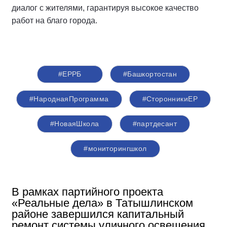
диалог с жителями, гарантируя высокое качество
работ на благо города.
#ЕРРБ
#Башкортостан
#НароднаяПрограмма
#СторонникиЕР
#НоваяШкола
#партдесант
#мониторингшкол
В рамках партийного проекта
«Реальные дела» в Татышлинском
районе завершился капитальный
ремонт системы уличного освещения