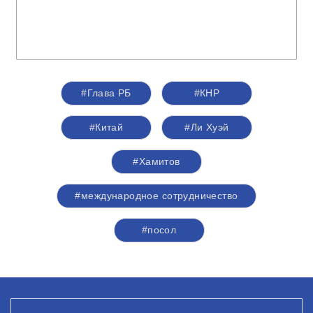
#Глава РБ
#КНР
#Китай
#Ли Хуэй
#Хамитов
#международное сотрудничество
#посол