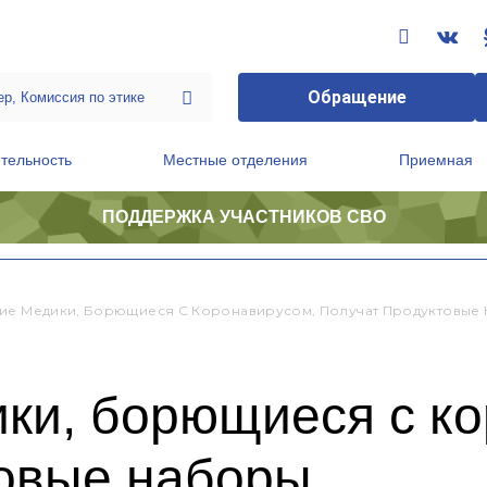
Обращение
тельность
Местные отделения
Приемная
ПОДДЕРЖКА УЧАСТНИКОВ СВО
ственной приемной Председателя Партии
Президиум регионального политического совета
ие Медики, Борющиеся С Коронавирусом, Получат Продуктовые
ки, борющиеся с к
товые наборы