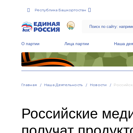
Республика Башкортостан
О партии
Лица партии
Наша дея
Местные общественные приемные Партии
Руководитель Региональной обще
Народная программа «Единой России»
Главная
Наша Деятельность
Новости
Российск
Российские меди
получат продук