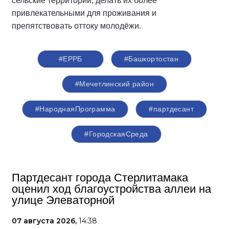
сельские территории, делать их более
привлекательными для проживания и
препятствовать оттоку молодёжи.
#ЕРРБ
#Башкортостан
#Мечетлинский район
#НароднаяПрограмма
#партдесант
#ГородскаяСреда
Партдесант города Стерлитамака
оценил ход благоустройства аллеи на
улице Элеваторной
07 августа 2026,
14:38