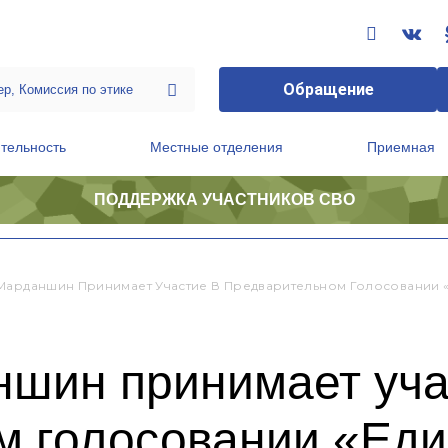
Обращение
тельность
Местные отделения
Приемная
ПОДДЕРЖКА УЧАСТНИКОВ СВО
ственной приемной Председателя Партии
Президиум регионального политического совета
Марданшин Принимает Участие В Предварительном Голосовании 
шин принимает уча
м голосовании «Еди