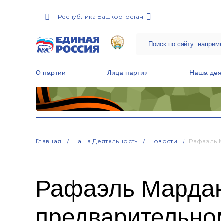
Республика Башкортостан
О партии
Лица партии
Наша дея
Местные общественные приемные Партии
Руководитель Региональной обще
Народная программа «Единой России»
Главная
Наша Деятельность
Новости
Рафаэль 
Рафаэль Мардан
предварительно