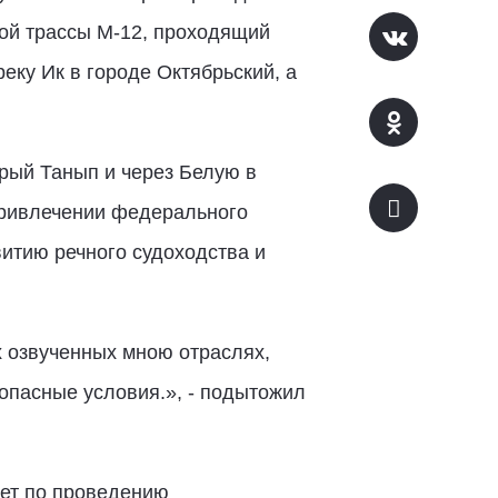
ной трассы М-12, проходящий
ку Ик в городе Октябрьский, а
трый Танып и через Белую в
привлечении федерального
итию речного судоходства и
 озвученных мною отраслях,
опасные условия.», ­- подытожил
тет по проведению