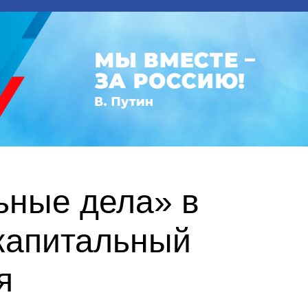
ьные дела» в
капитальный
я