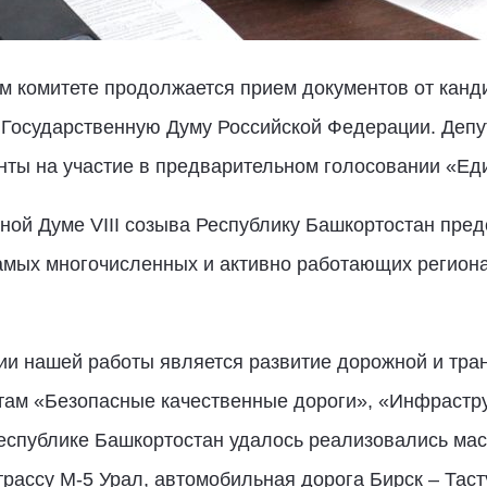
м комитете продолжается прием документов от канд
 Государственную Думу Российской Федерации. Деп
ты на участие в предварительном голосовании «Ед
ной Думе VIII созыва Республику Башкортостан пред
самых многочисленных и активно работающих регион
и нашей работы является развитие дорожной и тра
ам «Безопасные качественные дороги», «Инфрастру
еспублике Башкортостан удалось реализовались ма
ассу М-5 Урал, автомобильная дорога Бирск – Тасту