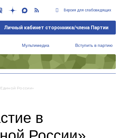
Версия для слабовидящих
Личный кабинет сторонника/члена Партии
Мультимедиа
Вступить в партию
Региональный исполнительный комитет
«Единой России»
стие в
ной России»