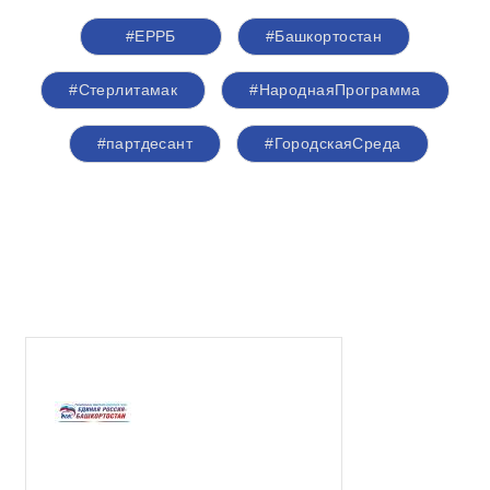
#ЕРРБ
#Башкортостан
#Стерлитамак
#НароднаяПрограмма
#партдесант
#ГородскаяСреда