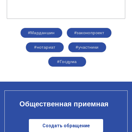
#Марданшин
#законопроект
#нотариат
#участники
#Госдума
Общественная приемная
Создать обращение