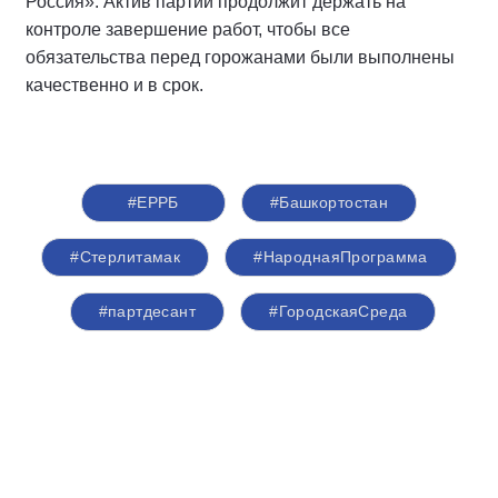
Россия». Актив партии продолжит держать на
контроле завершение работ, чтобы все
обязательства перед горожанами были выполнены
качественно и в срок.
#ЕРРБ
#Башкортостан
#Стерлитамак
#НароднаяПрограмма
#партдесант
#ГородскаяСреда