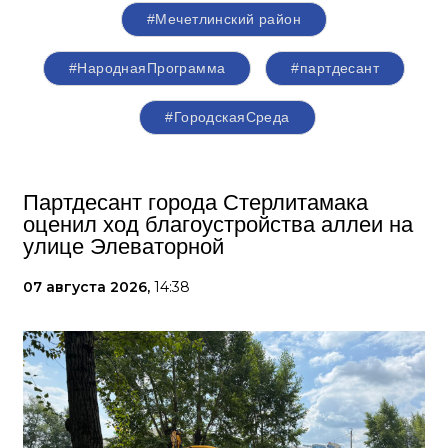
#Мечетлинский район
#НароднаяПрограмма
#партдесант
#ГородскаяСреда
Партдесант города Стерлитамака
оценил ход благоустройства аллеи на
улице Элеваторной
07 августа 2026,
14:38