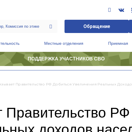
Обращение
тельность
Местные отделения
Приемная
ПОДДЕРЖКА УЧАСТНИКОВ СВО
ственной приемной Председателя Партии
Президиум регионального политического совета
изывает Правительство РФ Добиться Увеличения Реальных Доход
т Правительство РФ
льных доходов насе