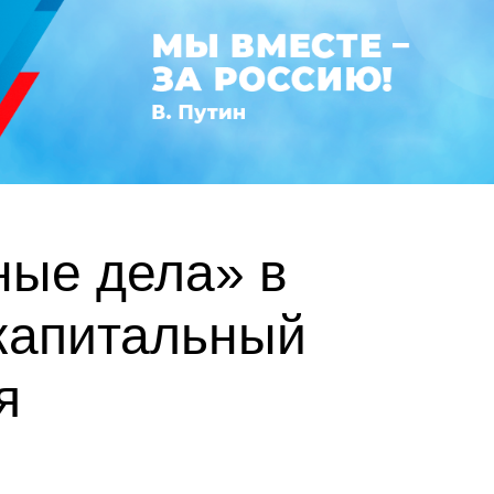
ные дела» в
капитальный
я