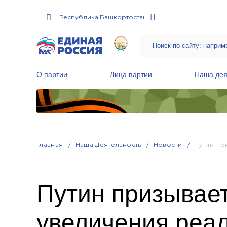
Республика Башкортостан
О партии
Лица партии
Наша дея
Местные общественные приемные Партии
Руководитель Региональной обще
Народная программа «Единой России»
Главная
Наша Деятельность
Новости
Путин Пр
Путин призывае
увеличения реа