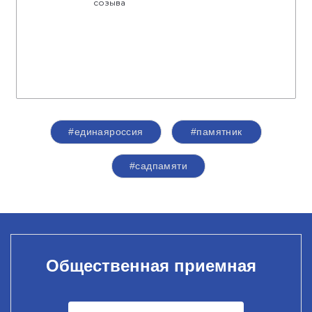
созыва
#единаяроссия
#памятник
#садпамяти
Общественная приемная