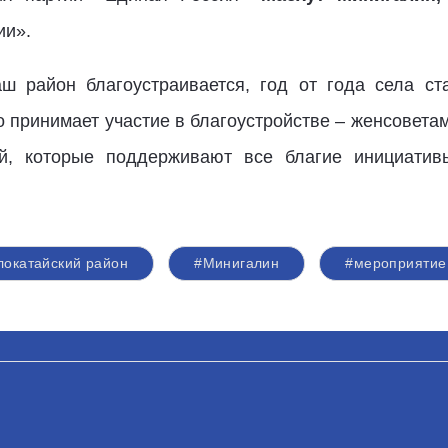
ии».
аш район благоустраивается, год от года села ст
о принимает участие в благоустройстве – женсоветам
ий, которые поддерживают все благие инициати
локатайский район
#Минигалин
#мероприятие