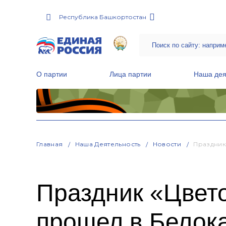
Республика Башкортостан
О партии
Лица партии
Наша дея
Местные общественные приемные Партии
Руководитель Региональной обще
Народная программа «Единой России»
Главная
Наша Деятельность
Новости
Праздник
Праздник «Цвето
прошел в Белок