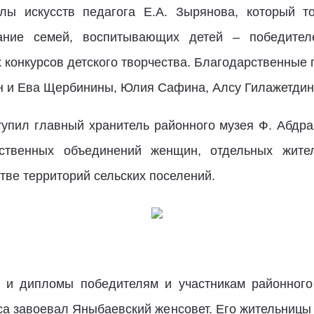
олы искусств педагога Е.А. Зырянова, который т
ание семей, воспитывающих детей – победителе
конкурсов детского творчества. Благодарственные 
н и Ева Щербинины, Юлия Сафина, Алсу Гилажетдин
тупил главный хранитель районного музея Ф. Абдра
ественных объединений женщин, отдельных жите
стве территорий сельских поселений.
 и дипломы победителям и участникам районного 
рса завоевал Яныбаевский женсовет. Его жительницы