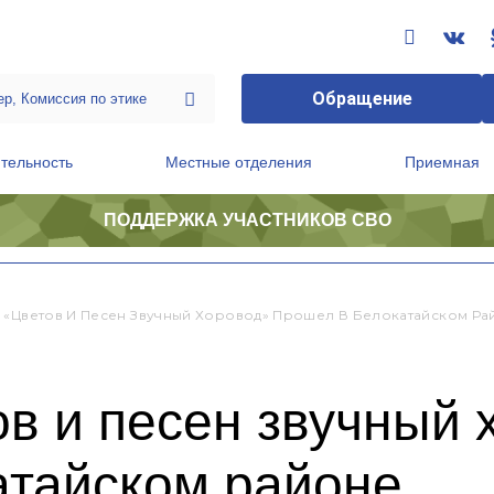
Обращение
тельность
Местные отделения
Приемная
ПОДДЕРЖКА УЧАСТНИКОВ СВО
ственной приемной Председателя Партии
Президиум регионального политического совета
 «Цветов И Песен Звучный Хоровод» Прошел В Белокатайском Ра
в и песен звучный 
атайском районе