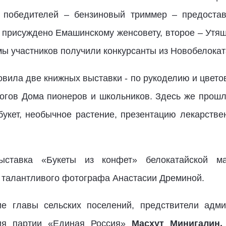
я победителей – бензиновый триммер – предостав
 присуждено Емашинскому женсовету, второе – Утяше
ы участников получили конкурсанты из Новобелокат
вила две книжных выставки - по рукоделию и цвето
огов Дома пионеров и школьников. Здесь же прошл
кет, необычное растение, презентацию лекарстве
ыставка «Букеты из конфет» белокатайской м
 талантливого фотографа Анастасии Дреминой.
е главы сельских поселений, предствители адми
ния партии «Единая Россия»
Масхут Минигалин,