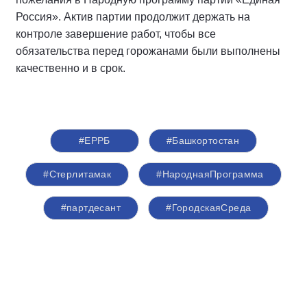
Россия». Актив партии продолжит держать на
контроле завершение работ, чтобы все
обязательства перед горожанами были выполнены
качественно и в срок.
#ЕРРБ
#Башкортостан
#Стерлитамак
#НароднаяПрограмма
#партдесант
#ГородскаяСреда