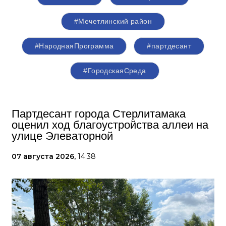
#Мечетлинский район
#НароднаяПрограмма
#партдесант
#ГородскаяСреда
Партдесант города Стерлитамака
оценил ход благоустройства аллеи на
улице Элеваторной
07 августа 2026,
14:38