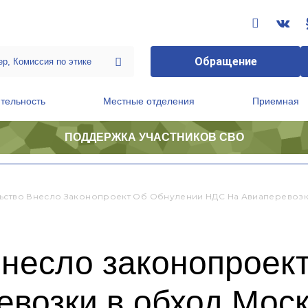
Обращение
тельность
Местные отделения
Приемная
ПОДДЕРЖКА УЧАСТНИКОВ СВО
ственной приемной Председателя Партии
Президиум регионального политического совета
ьство Внесло Законопроект Об Обнулении НДС На Авиаперевоз
несло законопроек
евозки в обход Мос