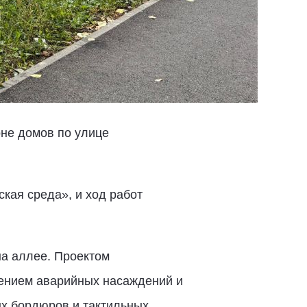
не домов по улице
кая среда», и ход работ
а аллее.
Проектом
лением аварийных насаждений и
ых бордюров и тактильных