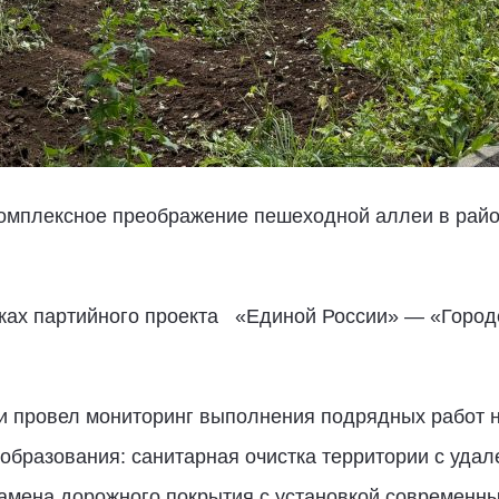
омплексное преображение пешеходной аллеи в райо
ках партийного проекта «Единой России» — «Городс
ии провел мониторинг выполнения подрядных работ н
бразования: санитарная очистка территории с уда
замена дорожного покрытия с установкой современн