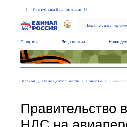
Республика Башкортостан
О партии
Лица партии
Наша дея
Местные общественные приемные Партии
Руководитель Региональной обще
Народная программа «Единой России»
Главная
Наша Деятельность
Новости
Правител
Правительство в
НДС на авиапер