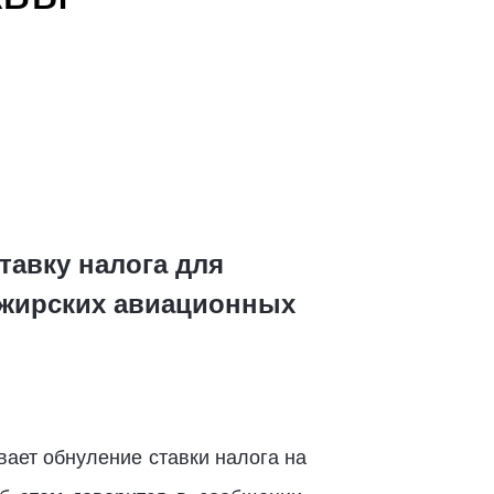
тавку налога для
ажирских авиационных
вает обнуление ставки налога на