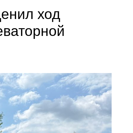
ценил ход
еваторной