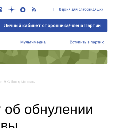
Версия для слабовидящих
Личный кабинет сторонника/члена Партии
Мультимедиа
Вступить в партию
Региональный исполнительный комитет
ки В Обход Москвы
т об обнулении
квы