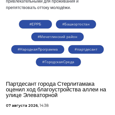
привлекательными для проживания и
препятствовать оттоку молодёжи.
#ЕРРБ
#Башкортостан
#Мечетлинский район
#НароднаяПрограмма
#партдесант
#ГородскаяСреда
Партдесант города Стерлитамака
оценил ход благоустройства аллеи на
улице Элеваторной
07 августа 2026,
14:38