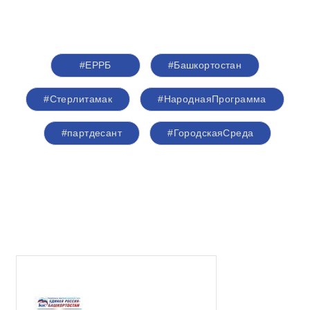
#ЕРРБ
#Башкортостан
#Стерлитамак
#НароднаяПрограмма
#партдесант
#ГородскаяСреда