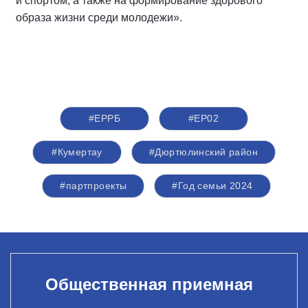
и спортом, а также на формирование здорового
образа жизни среди молодежи».
#ЕРРБ
#ЕР02
#Кумертау
#Дюртюлинский район
#партпроекты
#Год семьи 2024
Общественная приемная