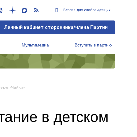
Версия для слабовидящих
Личный кабинет сторонника/члена Партии
Мультимедиа
Вступить в партию
Региональный исполнительный комитет
ере «Чайка»
тание в детском