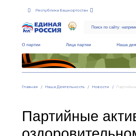
Республика Башкортостан
О партии
Лица партии
Наша дея
Местные общественные приемные Партии
Руководитель Региональной обще
Народная программа «Единой России»
Главная
Наша Деятельность
Новости
Партийны
Партийные акти
оздоровительно