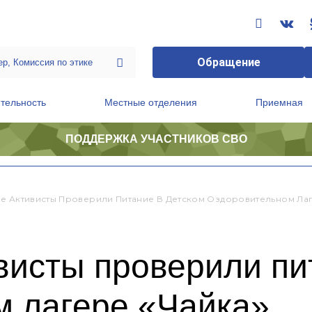
Обращение
тельность
Местные отделения
Приемная
ПОДДЕРЖКА УЧАСТНИКОВ СВО
ственной приемной Председателя Партии
Президиум регионального политического совета
е Активисты Проверили Питание В Детском Оздоровительном Лаг
висты проверили пи
м лагере «Чайка»