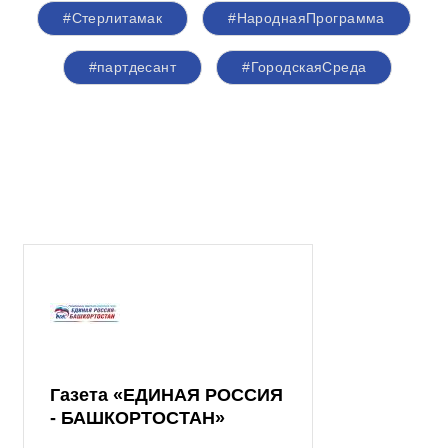
#Стерлитамак
#НароднаяПрограмма
#партдесант
#ГородскаяСреда
Газета «ЕДИНАЯ РОССИЯ
- БАШКОРТОСТАН»