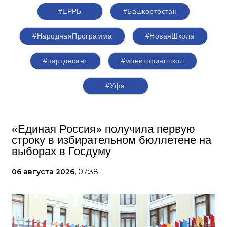
#ЕРРБ
#Башкортостан
#НароднаяПрограмма
#НоваяШкола
#партдесант
#мониторингшкол
#Уфа
«Единая Россия» получила первую
строку в избирательном бюллетене на
выборах в Госдуму
06 августа 2026,
07:38