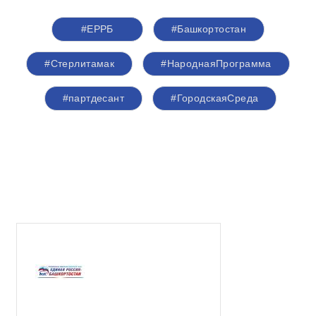
#ЕРРБ
#Башкортостан
#Стерлитамак
#НароднаяПрограмма
#партдесант
#ГородскаяСреда