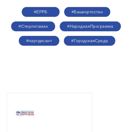
#ЕРРБ
#Башкортостан
#Стерлитамак
#НароднаяПрограмма
#партдесант
#ГородскаяСреда