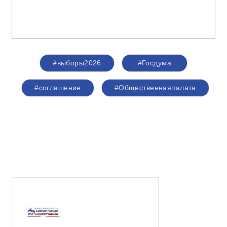
#выборы2026
#Госдума
#соглашение
#Общественнаяпалата