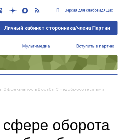
Версия для слабовидящих
Личный кабинет сторонника/члена Партии
Мультимедиа
Вступить в партию
Региональный исполнительный комитет
ит Эффективность Борьбы С Недобросовестными
 сфере оборота