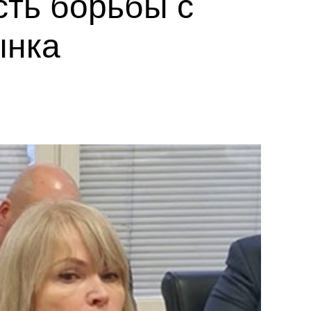
ть борьбы с
ынка