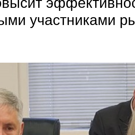
овысит эффективнос
ыми участниками р