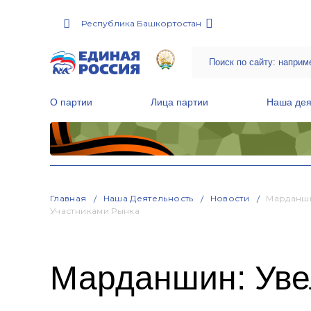
Республика Башкортостан
О партии
Лица партии
Наша дея
Местные общественные приемные Партии
Руководитель Региональной обще
Народная программа «Единой России»
Главная
Наша Деятельность
Новости
Марданши
Участниками Рынка
Марданшин: Уве