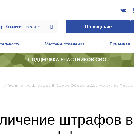
Обращение
тельность
Местные отделения
Приемная
ПОДДЕРЖКА УЧАСТНИКОВ СВО
ственной приемной Председателя Партии
Президиум регионального политического совета
н: Увеличение Штрафов В Сфере Оборота Драгметаллов Повыс
личение штрафов в