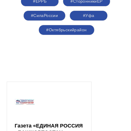
#ЕРРБ
#СторонникиЕР
#СилаРоссии
#Уфа
#Октябрьскийрайон
Газета «ЕДИНАЯ РОССИЯ