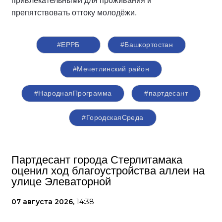
привлекательными для проживания и
препятствовать оттоку молодёжи.
#ЕРРБ
#Башкортостан
#Мечетлинский район
#НароднаяПрограмма
#партдесант
#ГородскаяСреда
Партдесант города Стерлитамака
оценил ход благоустройства аллеи на
улице Элеваторной
07 августа 2026,
14:38